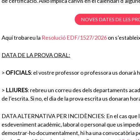
de certificació. Això implica canvis en el calendari d’algu
NOVES DATES DE LES PR
Aquí trobareu la
Resolució EDF/1527/2026
on s’estableix
DATA DE LA PROVA ORAL:
>
OFICIALS
: el vostre professor o professora us donarà h
>
LLIURES
: rebreu un correu des dels departaments acadè
de l’escrita. Si no, el dia de la prova escrita us donaran hor
DATA ALTERNATIVA PER INCIDÈNCIES: En el cas que la n
esdeveniment acadèmic, laboral o personal que us impedeixi
demostrar-ho documentalment, hi ha una convocatòria per 