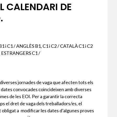
L CALENDARI DE
.
B1 i C1 / ANGLÈS B1, C1 i C2 / CATALÀ C1 i C2
ER ESTRANGERS C1 /
 diverses jornades de vaga que afecten tots els
es dates convocades coincideixen amb diverses
omes de les EOI. Per a garantir la correcta
s el dret de vaga dels treballadors/es, el
 obligat a modificar les dates d’algunes proves