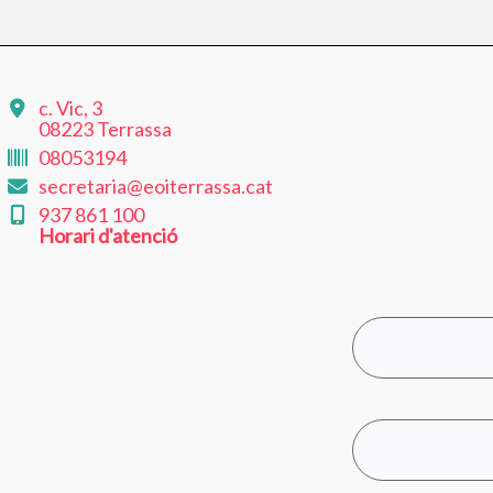
c. Vic, 3
08223 Terrassa
08053194
secretaria@eoiterrassa.cat
937 861 100
Horari d'atenció