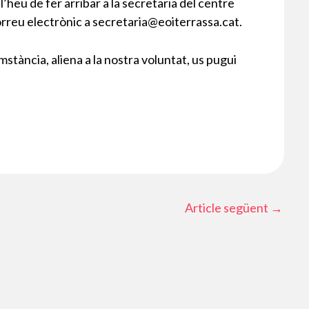
 l’heu de fer arribar a la secretaria del centre
correu electrònic a secretaria@eoiterrassa.cat.
tància, aliena a la nostra voluntat, us pugui
Article següent
→