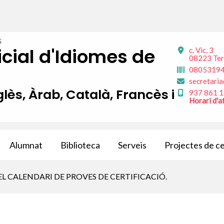
S
icial d'Idiomes de
c. Vic, 3
08223 Ter
0805319
secretaria
ès, Àrab, Català, Francès i
937 861 
Horari d'a
Alumnat
Biblioteca
Serveis
Projectes de c
L CALENDARI DE PROVES DE CERTIFICACIÓ.