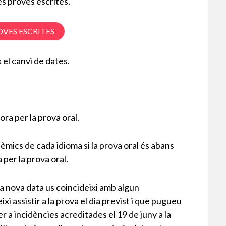
nes proves escrites.
OVES ESCRITES
 el canvi de dates.
ora per la prova oral.
mics de cada idioma si la prova oral és abans
a per la prova oral.
ova data us coincideixi amb algun
 assistir a la prova el dia previst i que pugueu
a incidències acreditades el 19 de juny a la