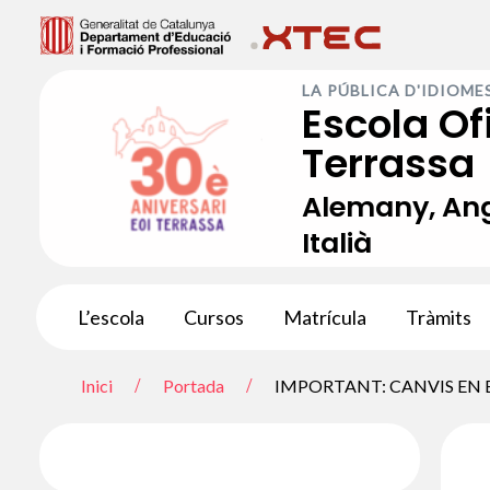
Vés
al
LA PÚBLICA D'IDIOME
contingut
Escola Of
Terrassa
Alemany, Angl
Italià
L’escola
Cursos
Matrícula
Tràmits
Inici
Portada
IMPORTANT: CANVIS EN E