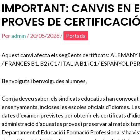
IMPORTANT: CANVIS EN E
PROVES DE CERTIFICACIÓ
Per
admin
/
20/05/2026
/
Portada
Aquest canvi afecta els següents certificats: ALEMANY 
/ FRANCÈS B1, B2 i C1 / ITALIÀ B1 i C1 / ESPANYOL P
Benvolguts i benvolgudes alumnes,
Com ja deveu saber, els sindicats educatius han convocat
ensenyaments, incloses les escoles oficials d’idiomes. L
dates d’examen previstes per obtenir els certificats d’idi
administració d’aquestes proves i preservar al mateix temp
Departament d’Educació i Formació Professional s’ha vist