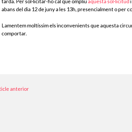
tarda. Per sol·licitar-ho cal que ompliu
aquesta sol·licitud
i
abans del dia 12 de juny a les 13h, presencialment o per 
Lamentem moltíssim els inconvenients que aquesta circums
comportar.
icle anterior