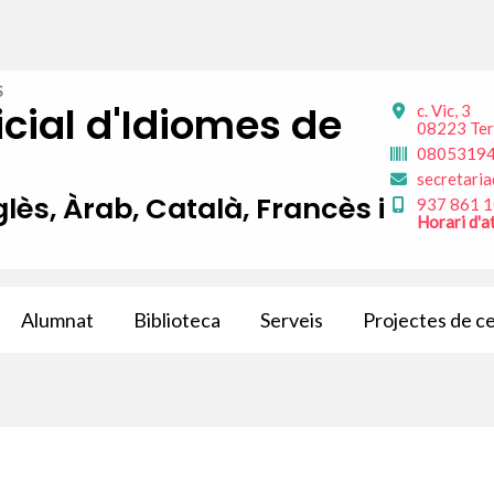
S
icial d'Idiomes de
c. Vic, 3
08223 Ter
0805319
secretaria
ès, Àrab, Català, Francès i
937 861 
Horari d'a
Alumnat
Biblioteca
Serveis
Projectes de c