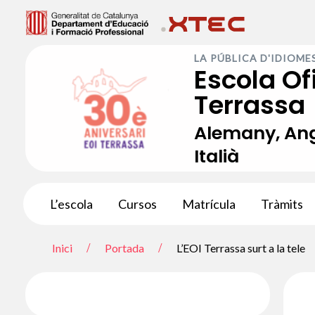
Vés
al
LA PÚBLICA D'IDIOME
contingut
Escola Of
Terrassa
Alemany, Angl
Italià
L’escola
Cursos
Matrícula
Tràmits
Inici
Portada
L’EOI Terrassa surt a la tele