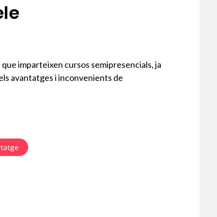
ele
a que imparteixen cursos semipresencials, ja
els avantatges i inconvenients de
rtatge