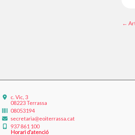
←
Art
c. Vic, 3
08223 Terrassa
08053194
secretaria@eoiterrassa.cat
937 861 100
Horari d'atenció