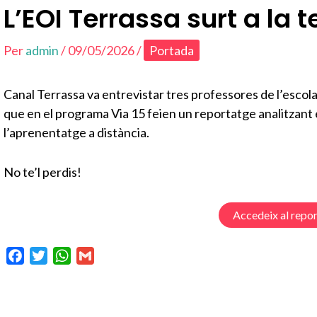
L’EOI Terrassa surt a la t
Per
admin
/
09/05/2026
/
Portada
Canal Terrassa va entrevistar tres professores de l’escol
que en el programa Via 15 feien un reportatge analitzant 
l’aprenentatge a distància.
No te’l perdis!
Accedeix al repo
F
T
W
G
a
w
h
m
c
i
a
a
e
t
t
i