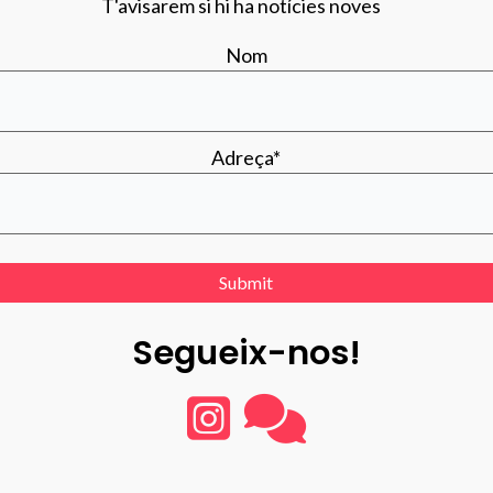
T'avisarem si hi ha notícies noves
Nom
Adreça*
Segueix-nos!