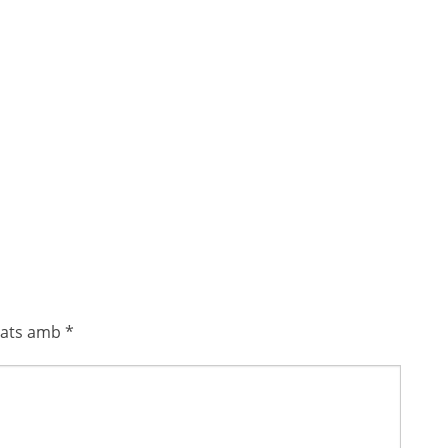
0033(1)
IMG_20231103_120303_946(1)
20230412_164217(1)(1)
IMG_9272(1)(1)(1)
cats amb
*