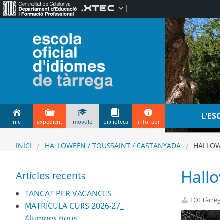
L’ES
inici
expedient
moodle
biblioteca
info. eoi
INICI
HALLOWEEN / TOUSSAINT / CASTANYADA
HALLO
Hall
Articles recents
TANCAT PER VACANCES
EOI Tàrre
MATRÍCULA CURS 2026-27_
Alumnes nous