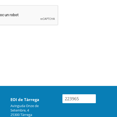
223965
EOI de Tàrrega
Avinguda Onze de
Setembre, 4
25300 Tàrrega