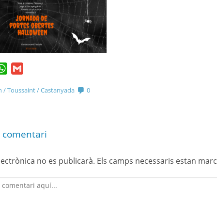
20231220_203801(1)(1)
20230320_194857(1)(1)
IMG_8908(1)(1)(1)
IMG-20240315-WA
ook
itter
WhatsApp
Gmail
 / Toussaint / Castanyada
0
 comentari
lectrònica no es publicarà.
Els camps necessaris estan mar