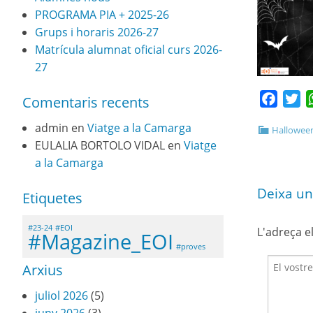
PROGRAMA PIA + 2025-26
Grups i horaris 2026-27
Matrícula alumnat oficial curs 2026-
27
Faceb
Tw
Comentaris recents
admin
en
Viatge a la Camarga
Halloween
EULALIA BORTOLO VIDAL
en
Viatge
a la Camarga
Deixa un
Etiquetes
#23-24
#EOI
L'adreça e
#Magazine_EOI
#proves
Arxius
juliol 2026
(5)