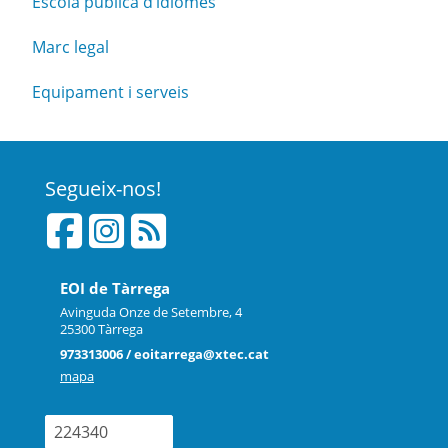
Escola pública d’idiomes
Marc legal
Equipament i serveis
Segueix-nos!
EOI de Tàrrega
Avinguda Onze de Setembre, 4
25300 Tàrrega
973313006 / eoitarrega@xtec.cat
mapa
224340