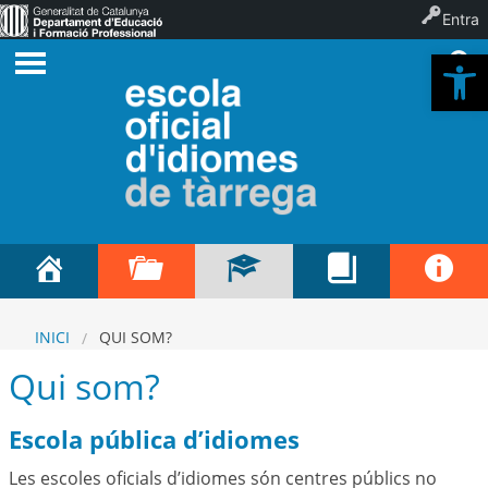
Entra
Ob
INICI
QUI SOM?
Qui som?
Escola pública d’idiomes
Les escoles oficials d’idiomes són centres públics no