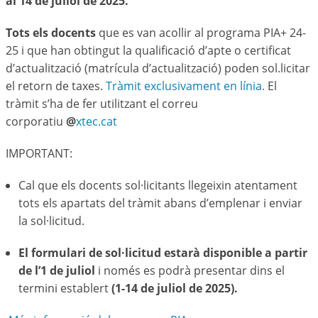
al 14 de juliol de 2025.
Tots els docents
que es van acollir al programa PIA+ 24-
25 i que han obtingut la qualificació d’apte o certificat
d’actualització (matrícula d’actualització) poden sol.licitar
el retorn de taxes.
Tràmit exclusivament en línia.
El
tràmit s’ha de fer utilitzant el correu
corporatiu
@
xtec.cat
IMPORTANT:
Cal que els docents sol·licitants llegeixin atentament
tots els apartats del tràmit abans d’emplenar i enviar
la sol·licitud.
El formulari de sol·licitud estarà disponible a partir
de l’1 de juliol
i només es podrà presentar dins el
termini establert
(1-14 de juliol de 2025).