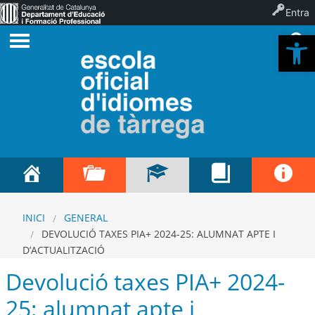
Entra
Ob
INICI
GENERAL
DEVOLUCIÓ TAXES PIA+ 2024-25: ALUMNAT APTE I
D’ACTUALITZACIÓ
Devolució taxes PIA+ 2024-
25: alumnat apte i