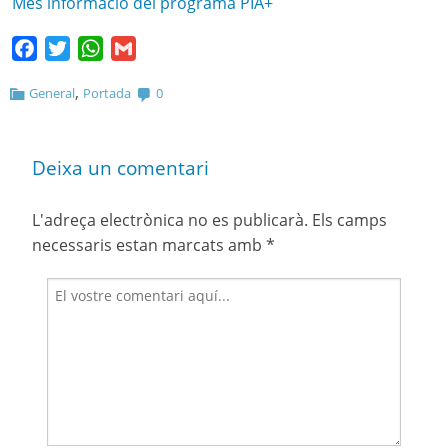
Més informació del programa PIA+
Facebook
Twitter
WhatsApp
Gmail
,
General
Portada
0
Deixa un comentari
L'adreça electrònica no es publicarà.
Els camps
necessaris estan marcats amb
*