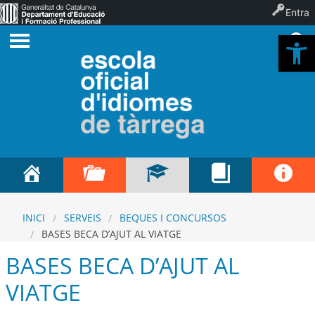
Entra
Ob
INICI
SERVEIS
BEQUES I CONCURSOS
BASES BECA D’AJUT AL VIATGE
BASES BECA D’AJUT AL
VIATGE