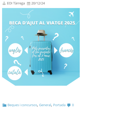
EOI Tàrrega
20/12/24
,
,
Beques i concursos
General
Portada
0