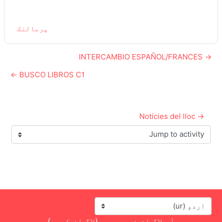
پرمالنک
→ INTERCAMBIO ESPAÑOL/FRANCES
BUSCO LIBROS C1 ←
→ Notícies del lloc
Jump to activity
زبان
آپ لاگ ان نہیں ہیں (
لاگ ان کریں
)