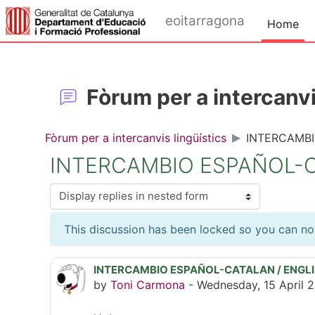
Skip to main content
eoitarragona
Home
Fòrum per a intercanvi
Fòrum per a intercanvis lingüístics
INTERCAMBI
INTERCAMBIO ESPAÑOL-C
Display mode
This discussion has been locked so you can no l
INTERCAMBIO ESPAÑOL-CATALAN / ENGL
Number of replies: 0
by
Toni Carmona
-
Wednesday, 15 April 