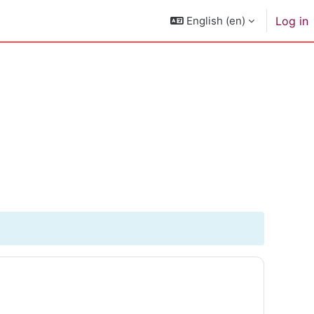
English ‎(en)‎
Log in