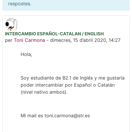
respostes.
INTERCAMBIO ESPAÑOL-CATALAN / ENGLISH
Nombre de respostes: 0
per
Toni Carmona
-
dimecres, 15 d’abril 2020, 14:27
Hola,
Soy estudiante de B2.1 de Inglés y me gustaría
poder intercambiar por Español o Catalán
(nivel nativo ambos).
Mi mail es toni.carmona@str.es