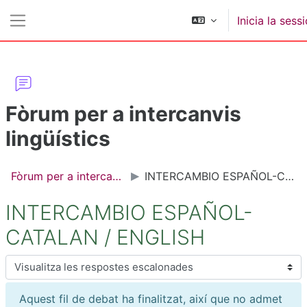
Ves al contingut principal
Inicia la sess
Panell lateral
Fòrum per a intercanvis
lingüístics
Fòrum per a intercanvis lingüístics
INTERCAMBIO ESPAÑOL-CATALAN / ENGLISH
INTERCAMBIO ESPAÑOL-
CATALAN / ENGLISH
Mode de visualització
Aquest fil de debat ha finalitzat, així que no admet