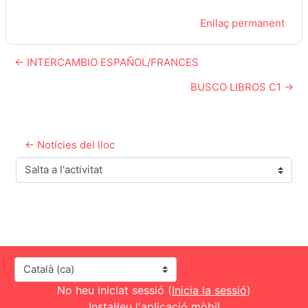
Enllaç permanent
← INTERCAMBIO ESPAÑOL/FRANCES
BUSCO LIBROS C1 →
← Notícies del lloc
Salta a l'activitat
Idioma
No heu iniciat sessió (
Inicia la sessió
)
Instal·leu l'aplicació mòbil