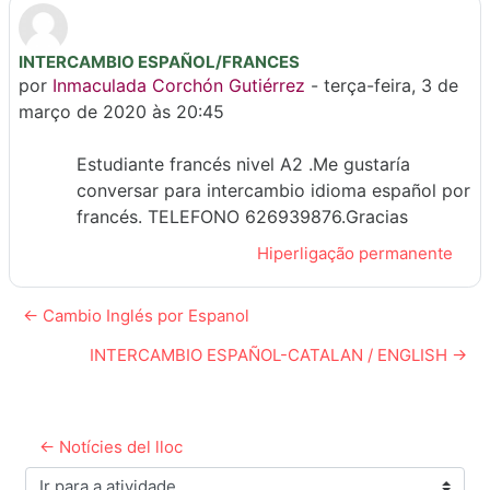
INTERCAMBIO ESPAÑOL/FRANCES
Número de respostas: 0
por
Inmaculada Corchón Gutiérrez
-
terça-feira, 3 de
março de 2020 às 20:45
Estudiante francés nivel A2 .Me gustaría
conversar para intercambio idioma español por
francés. TELEFONO 626939876.Gracias
Hiperligação permanente
← Cambio Inglés por Espanol
INTERCAMBIO ESPAÑOL-CATALAN / ENGLISH →
← Notícies del lloc