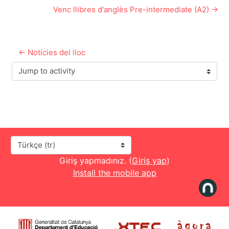
Venc llibres d'anglès Pre-intermediate (A2) →
← Notícies del lloc
Jump to activity
Dil
Giriş yapmadınız. (
Giriş yap
)
Install the mobile app