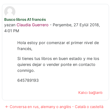
Busco libros A1 francés
Yanıt sayısı: 0
yazan
Claudia Guerrero
-
Perşembe, 27 Eylül 2018,
4:01 PM
Hola estoy por comenzar el primer nivel de
francés,
Si tienes tus libros en buen estado y me los
quieres dejar o vender ponte en contacto
conmigo.
645789193
Kalıcı bağlantı
← Conversa en rus, alemany o anglès - Català o castellà