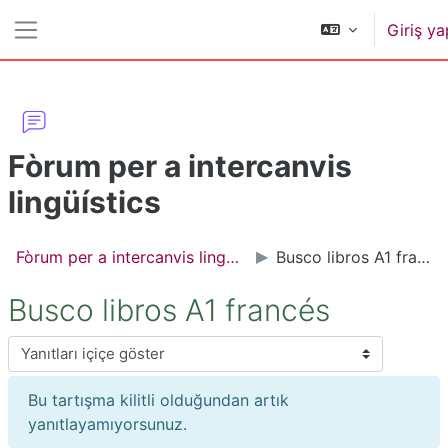
Ana içeriğe git
Giriş ya
Yan panel
Fòrum per a intercanvis
lingüístics
Fòrum per a intercanvis lingüístics
Busco libros A1 francés
Busco libros A1 francés
Görünüm modu
Bu tartışma kilitli olduğundan artık
yanıtlayamıyorsunuz.