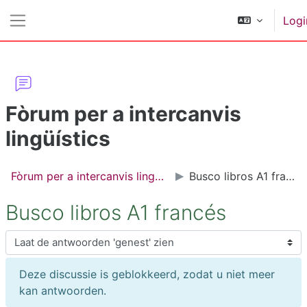
Ga naar hoofdinhoud
Logi
Zijpaneel
Fòrum per a intercanvis
lingüístics
Fòrum per a intercanvis lingüístics
Busco libros A1 francés
Busco libros A1 francés
Toon modus
Deze discussie is geblokkeerd, zodat u niet meer
kan antwoorden.