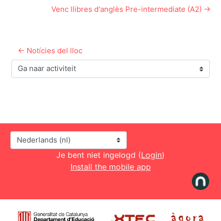
Venc llibres d'anglès Pre-intermediate (A2) →
← Notícies del lloc
Ga naar activiteit
Taal
Je bent niet ingelogd (
Login
)
Install the mobile app