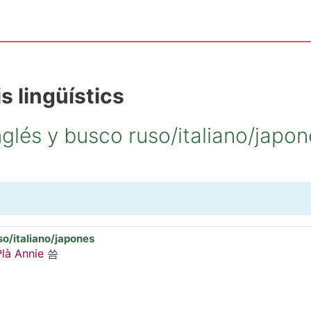
s lingüístics
nglés y busco ruso/italiano/japo
so/italiano/japones
là Annie
씀