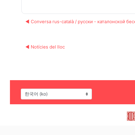
◀︎ Conversa rus-català / русски - каталонской бе
◀︎ Notícies del lloc
언어