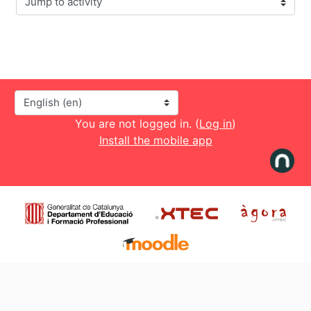
Jump to activity
Language
You are not logged in. (
Log in
)
Install the mobile app