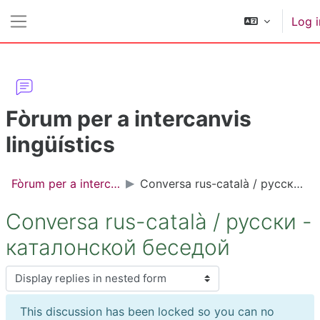
Skip to main content
Log i
Side panel
Fòrum per a intercanvis
lingüístics
Fòrum per a intercanvis lingüístics
Conversa rus-català / русски - каталонской беседой
Conversa rus-català / русски -
каталонской беседой
Display mode
This discussion has been locked so you can no