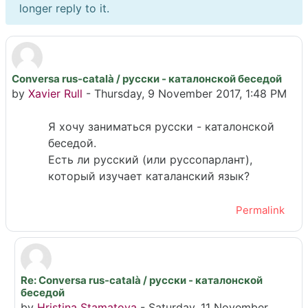
longer reply to it.
Conversa rus-català / русски - каталонской беседой
Number of replies: 2
by
Xavier Rull
-
Thursday, 9 November 2017, 1:48 PM
Я хочу заниматься русски - каталонской
беседой.
Есть ли русский (или руссопарлант),
который изучает каталанский язык?
Permalink
Re: Conversa rus-català / русски - каталонской
In reply to Xavier Rull
беседой
by
Hristina Stamatova
-
Saturday, 11 November