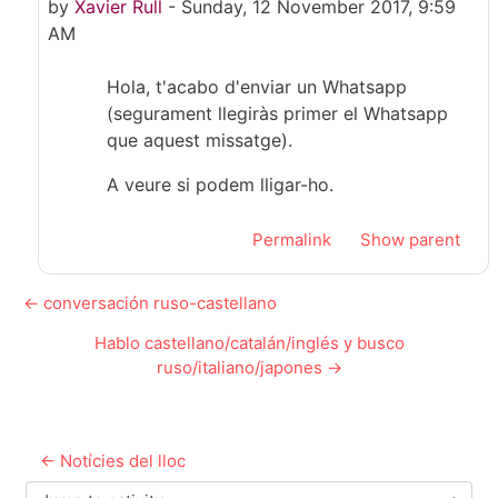
by
Xavier Rull
-
Sunday, 12 November 2017, 9:59
AM
Hola, t'acabo d'enviar un Whatsapp
(segurament llegiràs primer el Whatsapp
que aquest missatge).
A veure si podem lligar-ho.
Permalink
Show parent
← conversación ruso-castellano
Hablo castellano/catalán/inglés y busco
ruso/italiano/japones →
← Notícies del lloc