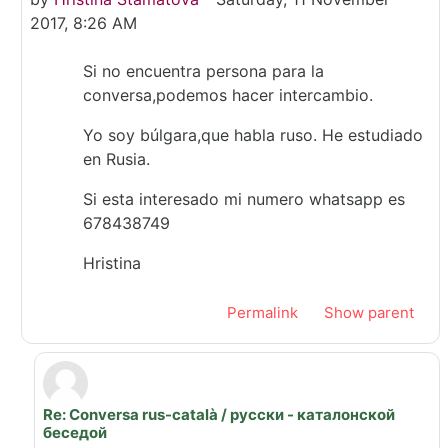
2017, 8:26 AM
Si no encuentra persona para la
conversa,podemos hacer intercambio.
Yo soy búlgara,que habla ruso. He estudiado
en Rusia.
Si esta interesado mi numero whatsapp es
678438749
Hristina
Permalink
Show parent
Re: Conversa rus-català / русски - каталонской
In reply to Hristina Stamatova
беседой