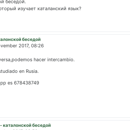
ой беседой.
который изучает каталанский язык?
каталонской беседой
november 2017, 08:26
nversa,podemos hacer intercambio.
studiado en Rusia.
sapp es 678438749
и - каталонской беседой