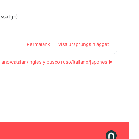
ssatge).
Permalänk
Visa ursprungsinlägget
lano/catalán/inglés y busco ruso/italiano/japones ▶︎