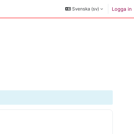
Svenska ‎(sv)‎
Logga in