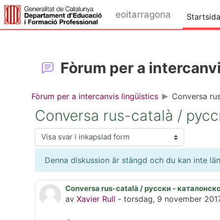
Gå direkt till huvudinnehåll
eoitarragona
Startsid
Fòrum per a intercanvi
Fòrum per a intercanvis lingüístics
Conversa ru
Conversa rus-català / рус
Visningsläge
Denna diskussion är stängd och du kan inte län
Conversa rus-català / русски - каталонск
Antal svar: 2
av
Xavier Rull
-
torsdag, 9 november 2017