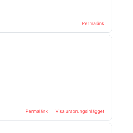
Permalänk
Permalänk
Visa ursprungsinlägget