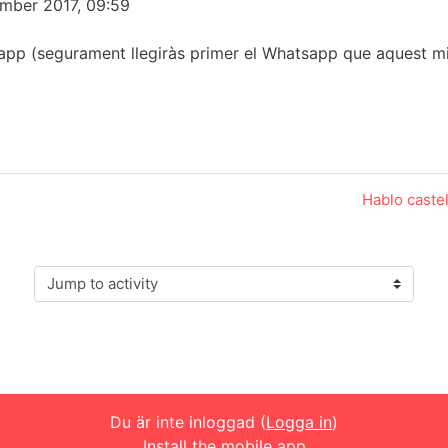
mber 2017, 09:59
app (segurament llegiràs primer el Whatsapp que aquest mi
Hablo castel
Jump to activity
Du är inte inloggad (
Logga in
)
Install the mobile app