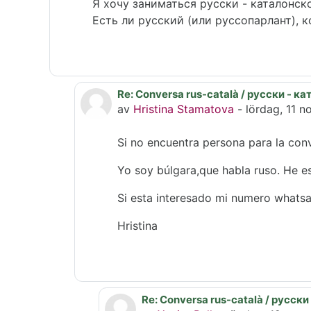
Я хочу заниматься русски - каталонск
Есть ли русский (или руссопарлант), 
Re: Conversa rus-català / русски - 
Som svar till Xavier Rull
av
Hristina Stamatova
-
lördag, 11 
Si no encuentra persona para la co
Yo soy búlgara,que habla ruso. He e
Si esta interesado mi numero what
Hristina
Re: Conversa rus-català / русск
Som svar till Hristina Stamatova