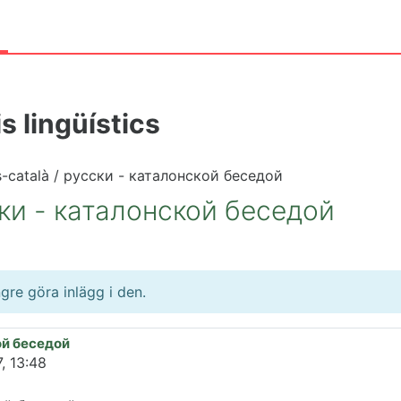
a
s lingüístics
s-català / русски - каталонской беседой
ски - каталонской беседой
gre göra inlägg i den.
ой беседой
, 13:48