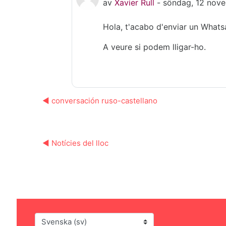
av
Xavier Rull
-
söndag, 12 nove
Hola, t'acabo d'enviar un Whats
A veure si podem lligar-ho.
◀︎ conversación ruso-castellano
◀︎ Notícies del lloc
Språk