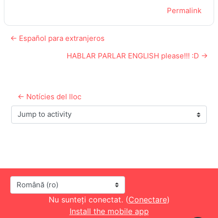
Permalink
← Español para extranjeros
HABLAR PARLAR ENGLISH please!!! :D →
← Notícies del lloc
Jump to activity
Limbă
Nu sunteți conectat. (
Conectare
)
Install the mobile app