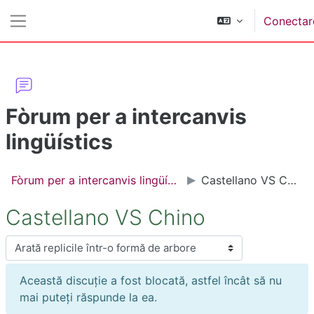
Sari la conţinutul principal
Conectar
Panou lateral
Fòrum per a intercanvis
lingüístics
Fòrum per a intercanvis lingüístics
Castellano VS Chino
Castellano VS Chino
Afişează mod
Această discuție a fost blocată, astfel încât să nu
mai puteți răspunde la ea.