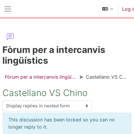
Skip to main content
Log i
Side panel
Fòrum per a intercanvis
lingüístics
Fòrum per a intercanvis lingüístics
Castellano VS Chino
Castellano VS Chino
Display mode
This discussion has been locked so you can no
longer reply to it.