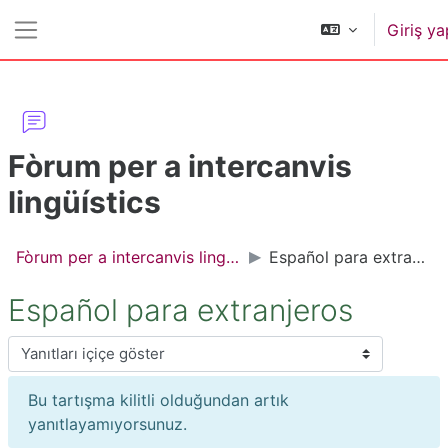
Ana içeriğe git
Giriş ya
Yan panel
Fòrum per a intercanvis
lingüístics
Fòrum per a intercanvis lingüístics
Español para extranjeros
Español para extranjeros
Görünüm modu
Bu tartışma kilitli olduğundan artık
yanıtlayamıyorsunuz.