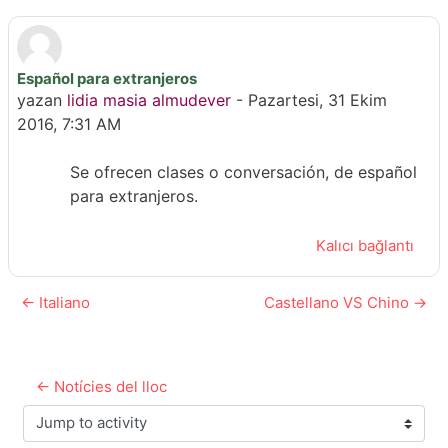
Español para extranjeros
Yanıt sayısı: 0
yazan
lidia masia almudever
-
Pazartesi, 31 Ekim
2016, 7:31 AM
Se ofrecen clases o conversación, de español
para extranjeros.
Kalıcı bağlantı
← Italiano
Castellano VS Chino →
← Notícies del lloc
Jump to activity