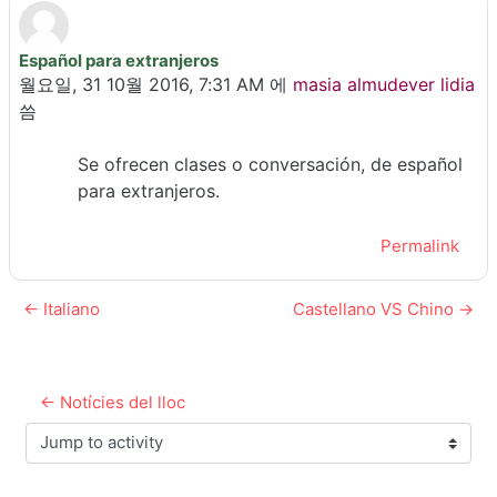
Español para extranjeros
Number of replies: 0
월요일, 31 10월 2016, 7:31 AM
에
masia almudever lidia
씀
Se ofrecen clases o conversación, de español
para extranjeros.
Permalink
← Italiano
Castellano VS Chino →
← Notícies del lloc
Jump to activity