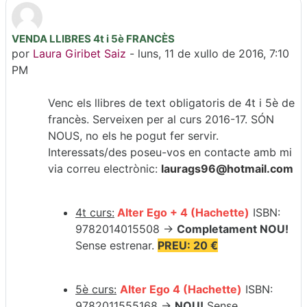
VENDA LLIBRES 4t i 5è FRANCÈS
Número de respostas: 0
por
Laura Giribet Saiz
-
luns, 11 de xullo de 2016, 7:10
PM
Venc els llibres de text obligatoris de 4t i 5è de
francès. Serveixen per al curs 2016-17. SÓN
NOUS, no els he pogut fer servir.
Interessats/des poseu-vos en contacte amb mi
via correu electrònic:
laurags96@hotmail.com
4t curs:
Alter Ego + 4
(Hachette)
ISBN:
9782014015508 →
Completament NOU!
Sense estrenar.
PREU: 20 €
5è curs:
Alter Ego 4
(Hachette)
ISBN:
9782011555168
→
NOU!
Sense