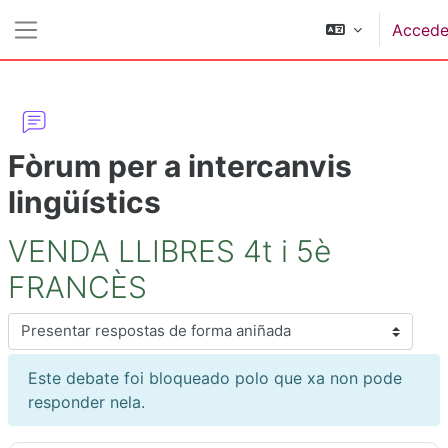
Ir ao contido principal
Accede
Panel lateral
Fòrum per a intercanvis
lingüístics
VENDA LLIBRES 4t i 5è
FRANCÈS
Modo de presentación
Este debate foi bloqueado polo que xa non pode
responder nela.