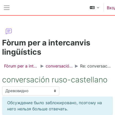
Перейти к основному содержанию
Вхо
Боковая панель
Fòrum per a intercanvis
lingüístics
Fòrum per a intercanvis lingüístics
conversación ruso-castellano
Re: conversación ruso-castellano
conversación ruso-castellano
Режим отображения
Обсуждение было заблокировано, поэтому на
него нельзя больше отвечать.