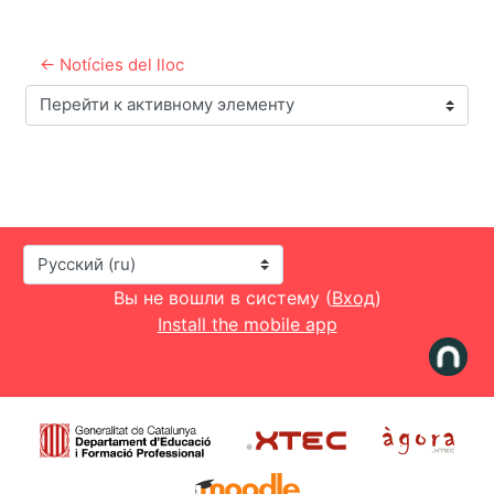
← Notícies del lloc
Перейти к активному элементу
Язык
Вы не вошли в систему (
Вход
)
Install the mobile app