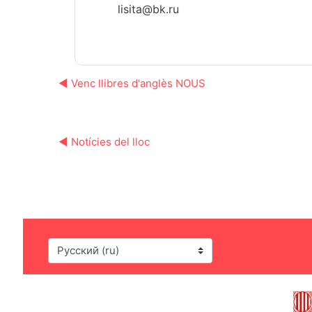
lisita@bk.ru
◀︎ Venc llibres d'anglès NOUS
◀︎ Notícies del lloc
Язык