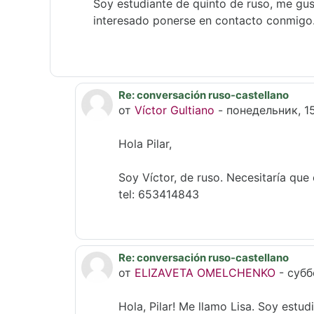
Soy estudiante de quinto de ruso, me gus
interesado ponerse en contacto conmigo
Re: conversación ruso-castellano
В ответ на Pilar Carretero Naranjo
от
Víctor Gultiano
-
понедельник, 15
Hola Pilar,
Soy Víctor, de ruso. Necesitaría qu
tel: 653414843
Re: conversación ruso-castellano
В ответ на Pilar Carretero Naranjo
от
ELIZAVETA OMELCHENKO
-
субб
Hola, Pilar! Me llamo Lisa. Soy estud