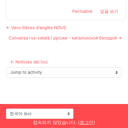
Permalink
앞글 보기
← Venc llibres d'anglès NOUS
Conversa rus-català / русски - каталонской беседой →
← Notícies del lloc
Jump to activity
언어
접속되지 않았습니다. (
로그인
)