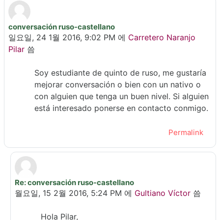
conversación ruso-castellano
Number of replies: 2
일요일, 24 1월 2016, 9:02 PM
에
Carretero Naranjo
Pilar
씀
Soy estudiante de quinto de ruso, me gustaría
mejorar conversación o bien con un nativo o
con alguien que tenga un buen nivel. Si alguien
está interesado ponerse en contacto conmigo.
Permalink
Re: conversación ruso-castellano
In reply to Carretero Naranjo Pilar
월요일, 15 2월 2016, 5:24 PM
에
Gultiano Víctor
씀
Hola Pilar,