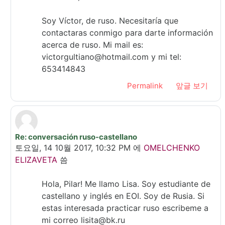
Soy Víctor, de ruso. Necesitaría que
contactaras conmigo para darte información
acerca de ruso. Mi mail es:
victorgultiano@hotmail.com y mi tel:
653414843
Permalink
앞글 보기
Re: conversación ruso-castellano
In reply to Carretero Naranjo Pilar
토요일, 14 10월 2017, 10:32 PM
에
OMELCHENKO
ELIZAVETA
씀
Hola, Pilar! Me llamo Lisa. Soy estudiante de
castellano y inglés en EOI. Soy de Rusia. Si
estas interesada practicar ruso escribeme a
mi correo lisita@bk.ru