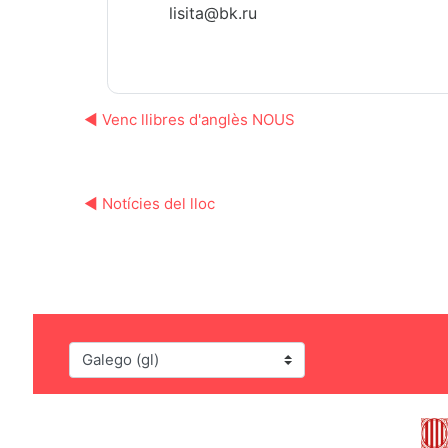
lisita@bk.ru
◀︎ Venc llibres d'anglès NOUS
◀︎ Notícies del lloc
Idioma