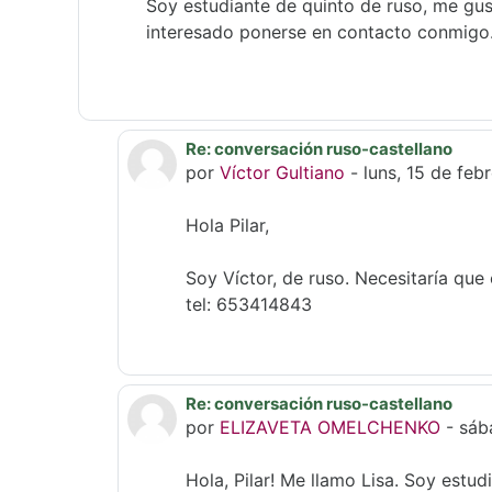
Soy estudiante de quinto de ruso, me gus
interesado ponerse en contacto conmigo
Re: conversación ruso-castellano
En resposta a Pilar Carretero Naranj
por
Víctor Gultiano
-
luns, 15 de feb
Hola Pilar,
Soy Víctor, de ruso. Necesitaría qu
tel: 653414843
Re: conversación ruso-castellano
En resposta a Pilar Carretero Naranj
por
ELIZAVETA OMELCHENKO
-
sáb
Hola, Pilar! Me llamo Lisa. Soy estud