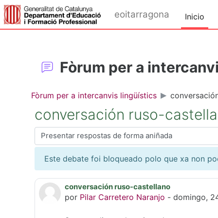
Ir ao contido principal
eoitarragona
Inicio
Fòrum per a intercanvi
Fòrum per a intercanvis lingüístics
conversación
conversación ruso-castell
Modo de presentación
Este debate foi bloqueado polo que xa non po
conversación ruso-castellano
Número de respostas: 2
por
Pilar Carretero Naranjo
-
domingo, 24