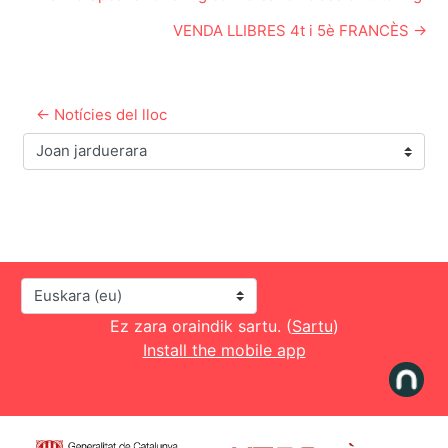
VENDA LLIBRES 4t i 5è FRANCÈS →
← Notícies del lloc
Joan jarduerara
Hizkuntza
Ez zara oraindik sartu. (
Sartu
)
Install the mobile app