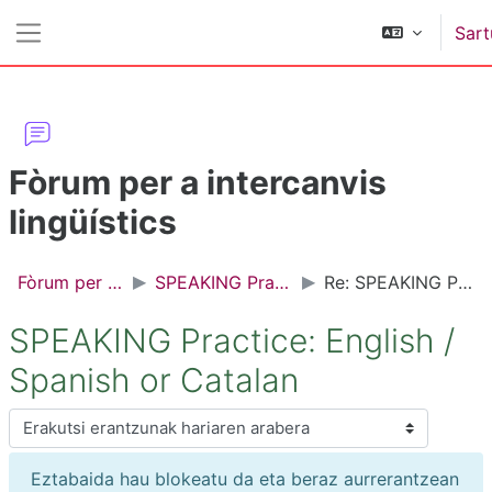
Joan eduki nagusira zuzenean
Sart
Alboko panela
Fòrum per a intercanvis
lingüístics
Fòrum per a intercanvis lingüístics
SPEAKING Practice: English / Spanish or Catalan
Re: SPEAKING Practice: English / Spanish or Catalan
SPEAKING Practice: English /
Spanish or Catalan
Erakusteko modua
Eztabaida hau blokeatu da eta beraz aurrerantzean