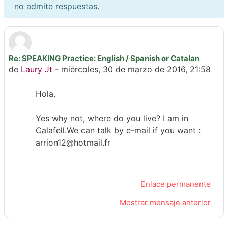
no admite respuestas.
Re: SPEAKING Practice: English / Spanish or Catalan
Número de respuestas: 0
de
Laury Jt
-
miércoles, 30 de marzo de 2016, 21:58
Hola.
Yes why not, where do you live? I am in
Calafell.We can talk by e-mail if you want :
arrion12@hotmail.fr
Enlace permanente
Mostrar mensaje anterior