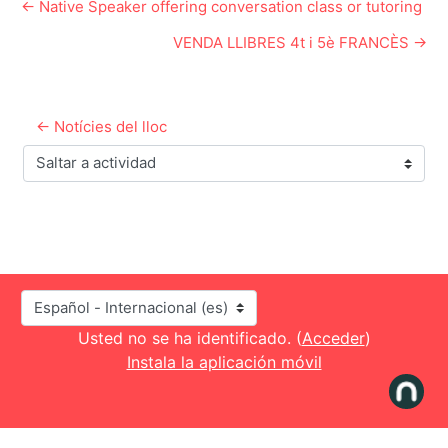
← Native Speaker offering conversation class or tutoring
VENDA LLIBRES 4t i 5è FRANCÈS →
← Notícies del lloc
Saltar a actividad
Idioma
Usted no se ha identificado. (
Acceder
)
Instala la aplicación móvil