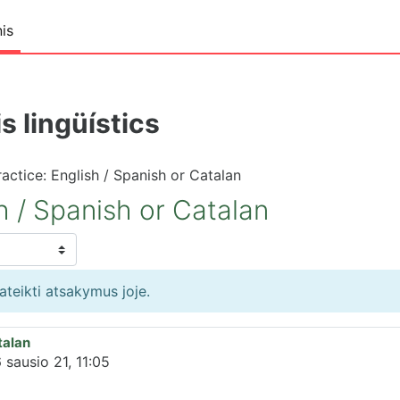
is
s lingüístics
ctice: English / Spanish or Catalan
 / Spanish or Catalan
pateikti atsakymus joje.
talan
 sausio 21, 11:05