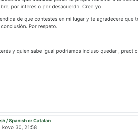
libre, por interés o por desacuerdo. Creo yo.
ndida de que contestes en mi lugar y te agradeceré que t
conclusión. Por respeto.
erés y quien sabe igual podríamos incluso quedar , practicar
sh / Spanish or Catalan
allada
6 kovo 30, 21:58