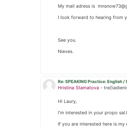
My mail adress is mnsnow73@
I look forward to hearing from y
See you.
Nieves.
Re: SPEAKING Practice: English / 
Atsakymas į Laury Jt
Hristina Stamatova
-
trečiadien
Hi Laury,
I'm interested in your propo sal.
If you are interested here is my