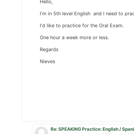
Hello,
I'm in 5th level English and I need to pra
I'd like to practice for the Oral Exam.
One hour a week more or less.
Regards
Nieves
Re: SPEAKING Practice: English / Span
Atsakymas į M.Nieves Rodríguez