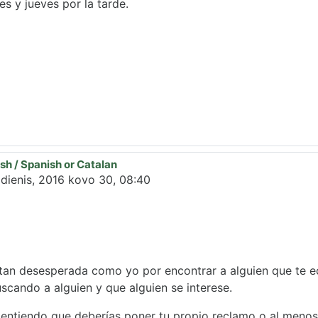
es y jueves por la tarde.
sh / Spanish or Catalan
allada
adienis, 2016 kovo 30, 08:40
tan desesperada como yo por encontrar a alguien que te ec
scando a alguien y que alguien se interese.
entiendo que deberías poner tu propio reclamo o al menos