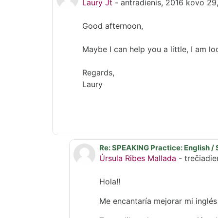
Laury Jt
-
antradienis, 2016 kovo 29,
Good afternoon,
Maybe I can help you a little, I am l
Regards,
Laury
Re: SPEAKING Practice: English / 
Atsakymas į Laury Jt
Úrsula Ribes Mallada
-
trečiadi
Hola!!
Me encantaría mejorar mi inglés