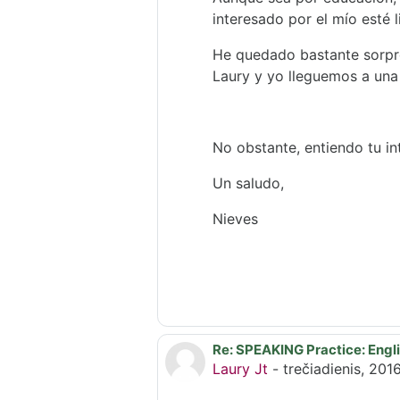
interesado por el mío esté 
He quedado bastante sorpre
Laury y yo lleguemos a una 
No obstante, entiendo tu int
Un saludo,
Nieves
Re: SPEAKING Practice: Engli
Atsakymas į Úrsula Ribes M
Laury Jt
-
trečiadienis, 201