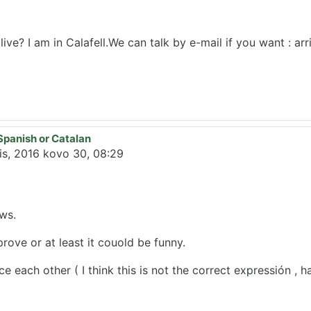
ive? I am in Calafell.We can talk by e-mail if you want : ar
Spanish or Catalan
nis, 2016 kovo 30, 08:29
ews.
mprove or at least it couold be funny.
e each other ( I think this is not the correct expressión , h