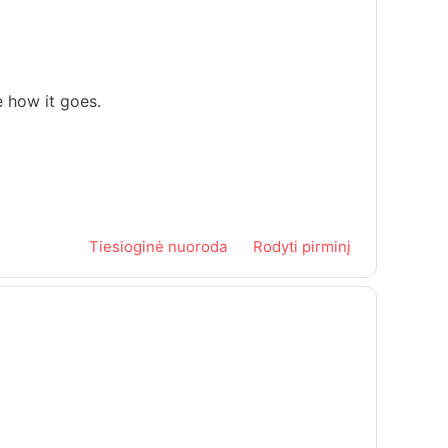
e how it goes.
Tiesioginė nuoroda
Rodyti pirminį