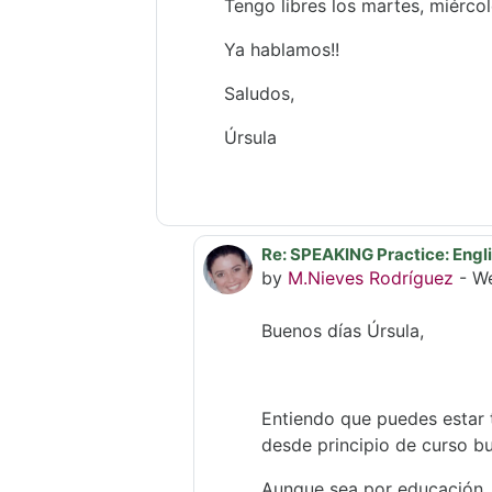
Tengo libres los martes, miércol
Ya hablamos!!
Saludos,
Úrsula
Re: SPEAKING Practice: Engli
In reply to Úrsula Ribes Mal
by
M.Nieves Rodríguez
-
We
Buenos días Úrsula,
Entiendo que puedes estar 
desde principio de curso bu
Aunque sea por educación, 