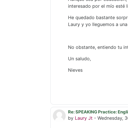
interesado por el mío esté 
He quedado bastante sorpre
Laury y yo lleguemos a una 
No obstante, entiendo tu int
Un saludo,
Nieves
Re: SPEAKING Practice: Engli
In reply to Úrsula Ribes Mal
by
Laury Jt
-
Wednesday, 3