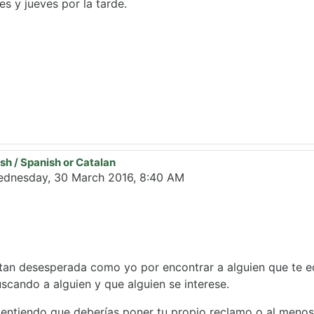
es y jueves por la tarde.
sh / Spanish or Catalan
lada
dnesday, 30 March 2016, 8:40 AM
tan desesperada como yo por encontrar a alguien que te ec
scando a alguien y que alguien se interese.
entiendo que deberías poner tu propio reclamo o al menos