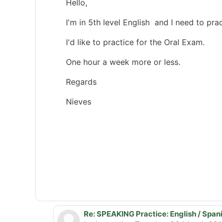
Hello,
I'm in 5th level English and I need to pra
I'd like to practice for the Oral Exam.
One hour a week more or less.
Regards
Nieves
Re: SPEAKING Practice: English / Span
In reply to M.Nieves Rodríguez