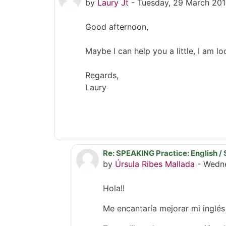
by
Laury Jt
-
Tuesday, 29 March 201
Good afternoon,
Maybe I can help you a little, I am l
Regards,
Laury
Re: SPEAKING Practice: English / 
In reply to Laury Jt
by
Úrsula Ribes Mallada
-
Wedne
Hola!!
Me encantaría mejorar mi inglés