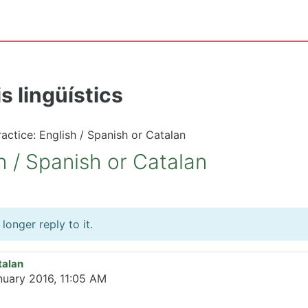
s lingüístics
ctice: English / Spanish or Catalan
 / Spanish or Catalan
onger reply to it.
talan
nuary 2016, 11:05 AM