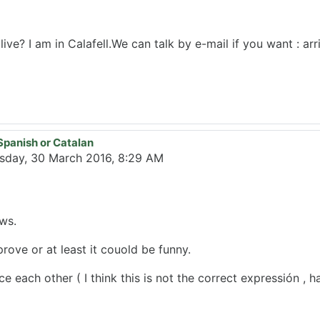
ive? I am in Calafell.We can talk by e-mail if you want : ar
Spanish or Catalan
day, 30 March 2016, 8:29 AM
ews.
mprove or at least it couold be funny.
e each other ( I think this is not the correct expressión , h