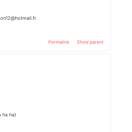
rion12@hotmail.fr
Permalink
Show parent
a ha ha)