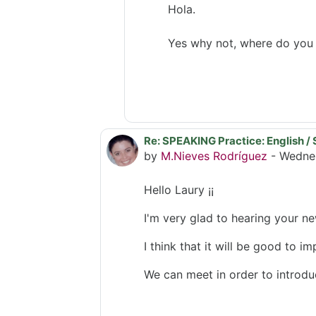
Hola.
Yes why not, where do you l
Re: SPEAKING Practice: English / 
In reply to Laury Jt
by
M.Nieves Rodríguez
-
Wednes
Hello Laury ¡¡
I'm very glad to hearing your n
I think that it will be good to i
We can meet in order to introduc