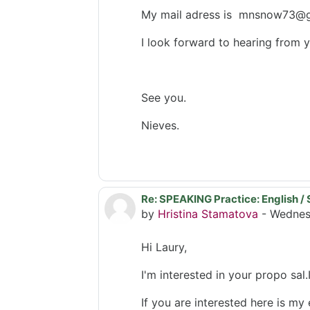
My mail adress is mnsnow73@
I look forward to hearing from y
See you.
Nieves.
Re: SPEAKING Practice: English / 
In reply to Laury Jt
by
Hristina Stamatova
-
Wednes
Hi Laury,
I'm interested in your propo sal.
If you are interested here is my