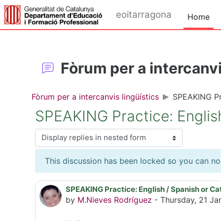
Skip to main content
eoitarragona
Home
Fòrum per a intercanvi
Fòrum per a intercanvis lingüístics
SPEAKING Pra
SPEAKING Practice: English
Display mode
This discussion has been locked so you can no l
SPEAKING Practice: English / Spanish or Ca
Number of replies: 6
by
M.Nieves Rodríguez
-
Thursday, 21 Ja