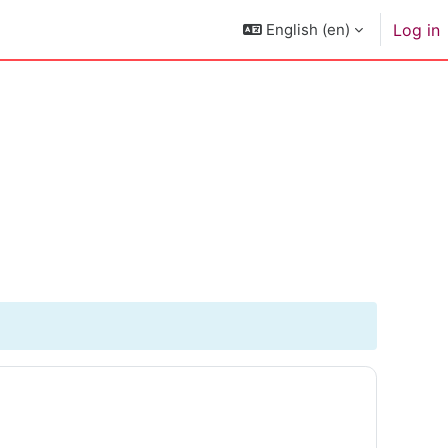
English ‎(en)‎
Log in