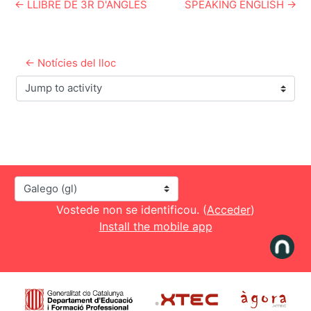
← LLIBRE DE 3R D'ANGLES
SPEAKING ENGLISH →
← Notícies del lloc
Jump to activity
Idioma
Vostede non se identificou. (
Acceder
)
Install the mobile app