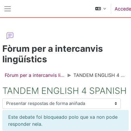
Ir ao contido principal
Accede
Panel lateral
Fòrum per a intercanvis
lingüístics
Fòrum per a intercanvis lingüístics
TANDEM ENGLISH 4 SPANISH
TANDEM ENGLISH 4 SPANISH
Modo de presentación
Este debate foi bloqueado polo que xa non pode
responder nela.