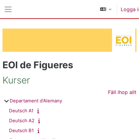
Gå direkt till huvudinnehåll
Logga i
Sidopanel
EOI de Figueres
Kurser
Fäll ihop allt
Departament d'Alemany
Deutsch A1
Deutsch A2
Deutsch B1