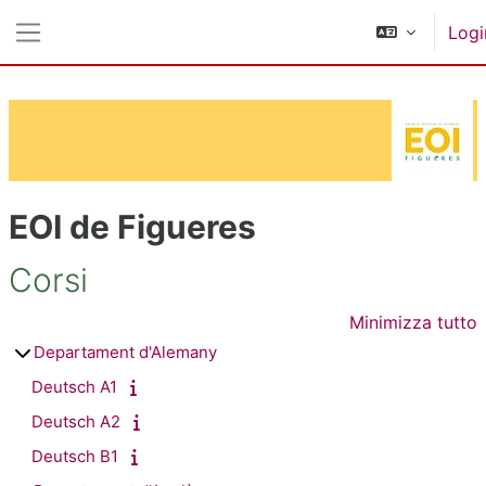
Vai al contenuto principale
Logi
Pannello laterale
EOI de Figueres
Corsi
Minimizza tutto
Departament d'Alemany
Deutsch A1
Deutsch A2
Deutsch B1