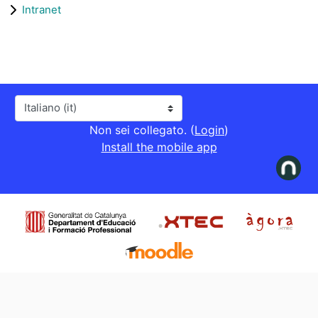
Intranet
Lingua
Non sei collegato. (
Login
)
Install the mobile app