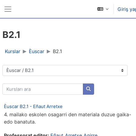
Ana içeriğe git
Giriş ya
Yan panel
B2.1
Kurslar
Èuscar
B2.1
Kurs Kategorileri
Kursları ara
Kursları ara
Èuscar B2.1 - Eñaut Arretxe
4. mailako eskolen osagarri den materiala duzue gaika-
edo banatuta.
Professorat editor:
Eñaut Arretxe Agirre