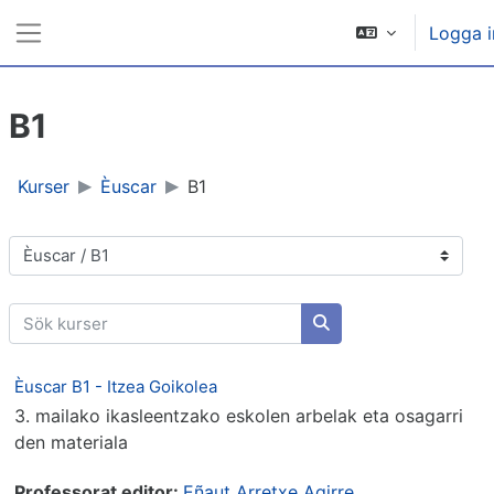
Gå direkt till huvudinnehåll
Logga i
Sidopanel
B1
Kurser
Èuscar
B1
Kurskategorier
Sök kurser
Sök kurser
Èuscar B1 - Itzea Goikolea
3. mailako ikasleentzako eskolen arbelak eta osagarri
den materiala
Professorat editor:
Eñaut Arretxe Agirre