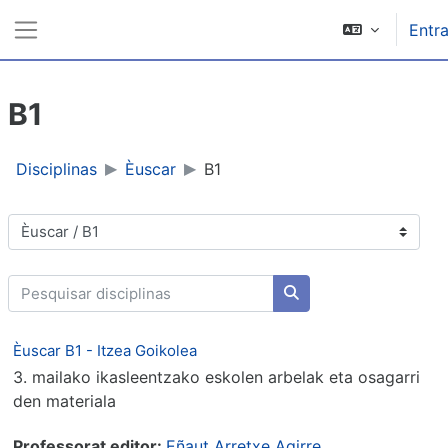
Ir para o conteúdo principal
Entra
Painel lateral
B1
Disciplinas
Èuscar
B1
Categorias de disciplinas
Pesquisar disciplinas
Pesquisar disciplinas
Èuscar B1 - Itzea Goikolea
3. mailako ikasleentzako eskolen arbelak eta osagarri
den materiala
Professorat editor:
Eñaut Arretxe Agirre