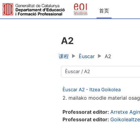
跳到主要内容
首页
A2
课程
Èuscar
A2
课程类别
Èuscar A2 - Itzea Goikolea
2. mailako moodle material osaga
Professorat editor:
Arretxe Agir
Professorat editor:
GoikoleaItz