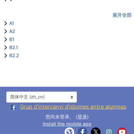
展开全部
A1
A2
B1
B2.1
B2.2
语言
Grup d'intercanvi d'idiomes entre alumnes
您尚未登录。 (
登录
)
Install the mobile app