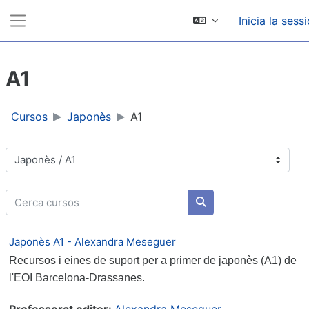
Ves al contingut principal
Inicia la sess
Panell lateral
A1
Cursos
Japonès
A1
Categories de cursos
Cerca cursos
Cerca cursos
Japonès A1 - Alexandra Meseguer
Recursos i eines de suport per a primer de japonès (A1) de
l'EOI Barcelona-Drassanes.
Professorat editor:
Alexandra Meseguer