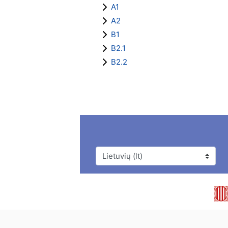
A1
A2
B1
B2.1
B2.2
Kalba