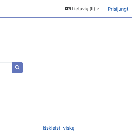
Lietuvių ‎(lt)‎
Prisijungti
Ieškoti kursų
Išskleisti viską