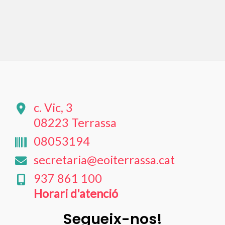
b
t
s
l
o
e
A
o
r
p
k
p
c. Vic, 3
08223 Terrassa
08053194
secretaria@eoiterrassa.cat
937 861 100
Horari d'atenció
Segueix-nos!