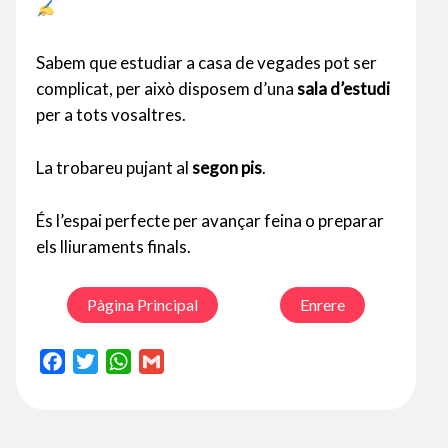
Sabem que estudiar a casa de vegades pot ser
complicat, per això disposem d’una
sala d’estudi
per a tots vosaltres.
La trobareu pujant al
segon pis
.
És l’espai perfecte per avançar feina o preparar
els lliuraments finals.
Pàgina Principal
Enrere
F
T
W
G
a
w
h
m
c
i
a
a
e
t
t
i