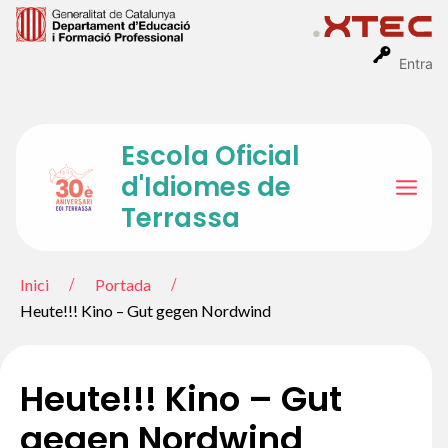
Vés
al
contingut
Entra
Escola Oficial
d'Idiomes de
Mai
Terrassa
Men
Inici
Portada
Heute!!! Kino – Gut gegen Nordwind
Heute!!! Kino – Gut
gegen Nordwind