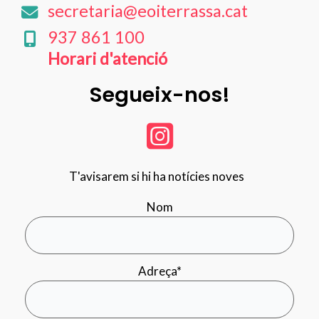
secretaria@eoiterrassa.cat
937 861 100
Horari d'atenció
Segueix-nos!
T'avisarem si hi ha notícies noves
Nom
Adreça*