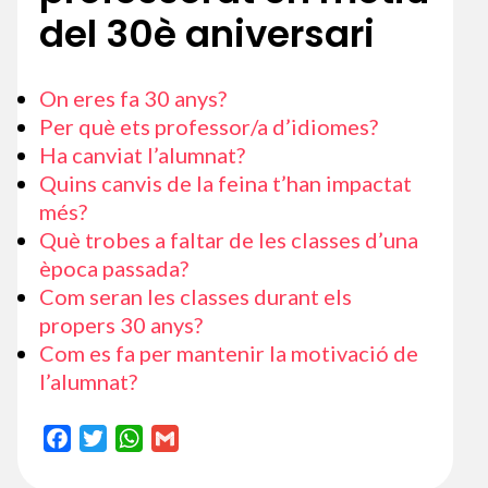
del 30è aniversari
On eres fa 30 anys?
Per què ets professor/a d’idiomes?
Ha canviat l’alumnat?
Quins canvis de la feina t’han impactat
més?
Què trobes a faltar de les classes d’una
època passada?
Com seran les classes durant els
propers 30 anys?
Com es fa per mantenir la motivació de
l’alumnat?
F
T
W
G
a
w
h
m