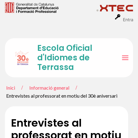
Vés
al
contingut
Entra
Escola Oficial
d'Idiomes de
Mai
Terrassa
Men
Inici
Informació general
Entrevistes al professorat en motiu del 30è aniversari
Entrevistes al
professorat en motiu