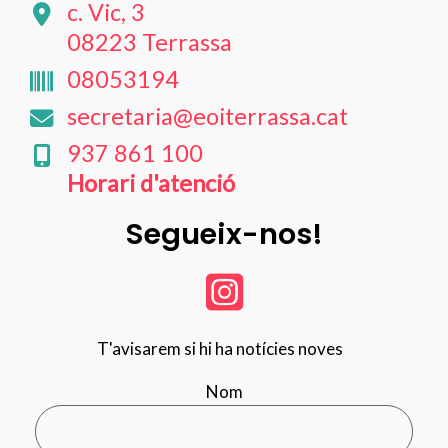
c. Vic, 3
08223 Terrassa
08053194
secretaria@eoiterrassa.cat
937 861 100
Horari d'atenció
Segueix-nos!
T'avisarem si hi ha notícies noves
Nom