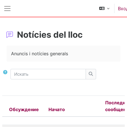
Перейти к основному содержанию
Вхо
Боковая панель
Notícies del lloc
Требуемые условия завершения
Anuncis i notícies generals
Искать
Искать
Последн
Обсуждение
Начато
сообщен
Статус
Список обсуждений. Показано 1 из