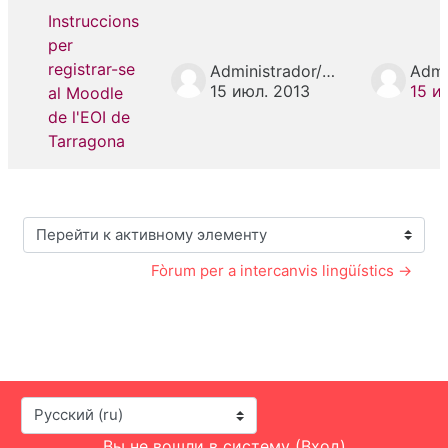
Instruccions
per
registrar-se
Administrador/a e3006940
15 июл. 2013
15 и
al Moodle
de l'EOI de
Tarragona
Перейти к активному элементу
Fòrum per a intercanvis lingüístics →
Язык
Вы не вошли в систему (
Вход
)