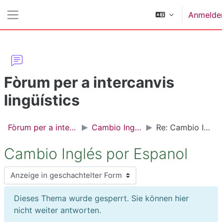
Zum Hauptinhalt
Anmelde
Website-Übersicht
Fòrum per a intercanvis
lingüístics
Fòrum per a intercanvis lingüístics
Cambio Inglés por Espanol
Re: Cambio Inglés por Espanol
Cambio Inglés por Espanol
Anzeigemodus
Dieses Thema wurde gesperrt. Sie können hier
nicht weiter antworten.