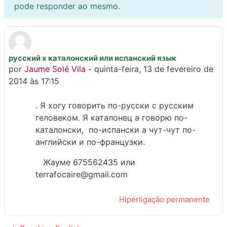
pode responder ao mesmo.
русский x каталонский или испанский язык
Número de respostas: 0
por
Jaume Solé Vila
-
quinta-feira, 13 de fevereiro de
2014 às 17:15
. Я хогу говорить по-русски с русским
геловеком. Я каталонец а говорю по-
каталонски, по-испански а чут-чут по-
английски и по-французки.
Жауме 675562435 или
terrafocaire@gmail.com
Hiperligação permanente