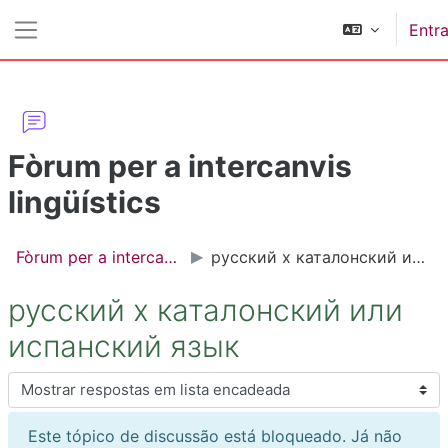
Ir para o conteúdo principal
Entra
Painel lateral
Fòrum per a intercanvis
lingüístics
Fòrum per a intercanvis lingüístics
русский x каталонский или испанский язык
русский x каталонский или
испанский язык
Modo de visualização
Este tópico de discussão está bloqueado. Já não