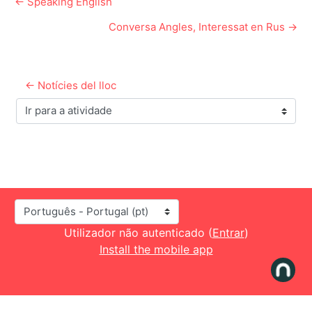
← Speaking English
Conversa Angles, Interessat en Rus →
← Notícies del lloc
Ir para a atividade
Idioma
Utilizador não autenticado (
Entrar
)
Install the mobile app