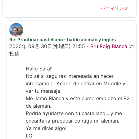
パーマリンク
Re: Practicar castellano - hablo alemán y inglés
Kopf Sara への返信
2020年 09月 30日(水曜日) 21:55
-
Bru Roig Blanca
の
投稿
Hallo Sara!!
No sé si seguirás interesada en hacer
intercambio. Acabo de entrar en Moodle y
ver tu mensaje.
Me llamo Blanca y este curso empiezo el B2.1
de alemán.
Podría ayudarte con tu castellano....y me
encantaría practicar contigo mi alemán.
Ya me dirás algo!!
LG