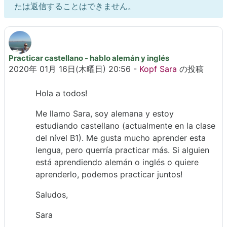
たは返信することはできません。
Practicar castellano - hablo alemán y inglés
返信数: 1
2020年 01月 16日(木曜日) 20:56
-
Kopf Sara
の投稿
Hola a todos!
Me llamo Sara, soy alemana y estoy
estudiando castellano (actualmente en la clase
del nível B1). Me gusta mucho aprender esta
lengua, pero querría practicar más. Si alguien
está aprendiendo alemán o inglés o quiere
aprenderlo, podemos practicar juntos!
Saludos,
Sara