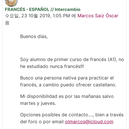
FRANCÉS - ESPAÑOL // Intercambio
Number of replies: 0
수요일, 23 10월 2019, 1:05 PM
에
Marcos Saiz Óscar
씀
Buenos días,
Soy alumno de primer curso de francés (A1), no
he estudiado nunca francés!!!
Busco una persona nativa para practicar el
francés, a cambio puedo ofrecer castellano.
Mi disponibilidad es por las mañanas salvo
martes y jueves.
Opciones posibles de contacto...., bien a través
del foro o por email
olmarcos@icloud.com