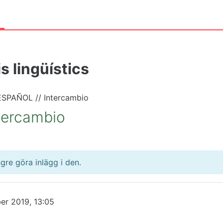
a
s lingüístics
SPAÑOL // Intercambio
tercambio
gre göra inlägg i den.
er 2019, 13:05