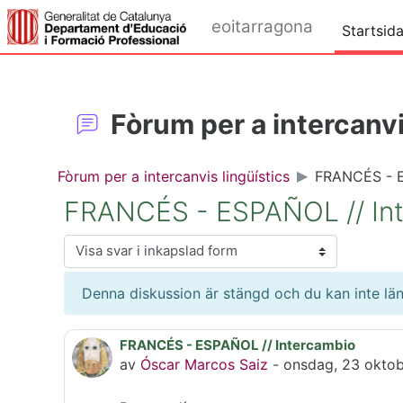
Gå direkt till huvudinnehåll
eoitarragona
Startsid
Fòrum per a intercanvi
Fòrum per a intercanvis lingüístics
FRANCÉS - E
FRANCÉS - ESPAÑOL // In
Visningsläge
Denna diskussion är stängd och du kan inte län
FRANCÉS - ESPAÑOL // Intercambio
Antal svar: 0
av
Óscar Marcos Saiz
-
onsdag, 23 oktob