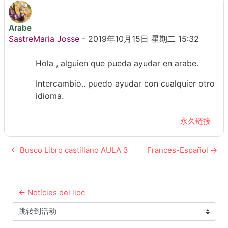
Arabe
回帖数：0
SastreMaria Josse
-
2019年10月15日 星期二 15:32
Hola , alguien que pueda ayudar en arabe.
Intercambio.. puedo ayudar con cualquier otro
idioma.
永久链接
← Busco Libro castillano AULA 3
Frances-Español →
← Notícies del lloc
跳转到活动